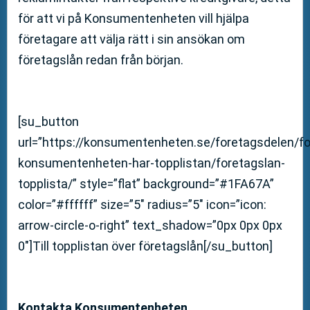
för att vi på Konsumentenheten vill hjälpa
företagare att välja rätt i sin ansökan om
företagslån redan från början.
[su_button
url=”https://konsumentenheten.se/foretagsdelen/fo
konsumentenheten-har-topplistan/foretagslan-
topplista/” style=”flat” background=”#1FA67A”
color=”#ffffff” size=”5″ radius=”5″ icon=”icon:
arrow-circle-o-right” text_shadow=”0px 0px 0px
0″]Till topplistan över företagslån[/su_button]
Kontakta Konsumentenheten