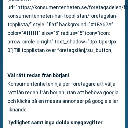
url=”https://konsumentenheten.se/foretagsdelen/fo
konsumentenheten-har-topplistan/foretagslan-
topplista/” style=”flat” background=”#1FA67A”
color=”#ffffff” size=”5″ radius=”5″ icon=”icon:
arrow-circle-o-right” text_shadow=”0px 0px 0px
0″]Till topplistan över företagslån[/su_button]
Väl rätt redan från början!
Konsumentenheten hjälper företagare att välja
rätt lån redan från början utan att behöva googla
och klicka på en massa annonser på google eller
liknande.
Tydlighet samt inga dolda smygavgifter