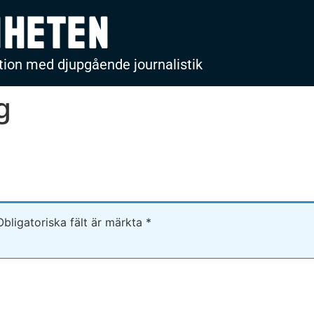
nheten
ion med djupgående journalistik
g
Obligatoriska fält är märkta
*