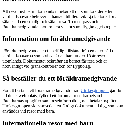
Att resa med barn utomlands innebär att du som förälder eller
vårdnadshavare behöver ta hänsyn till flera viktiga faktorer för att
säkerställa en smidig och säker resa. Ta med pass och
föräldramedgivande, kontrollera visum samt flygbolagets regler.
Information om föräldramedgivande
Föräldramedgivande är ett skriftligt tillstånd från en eller båda
vårdnadshavarna som krävs när ett barn under 18 år reser
utomlands. Dokumentet bekräftar att barnet får resa och är
nödvändigt vid gränskontroller och för flygbolag.
Så beställer du ett föräldramedgivande
För att beställa ett föräldramedgivande från
Utrikesgruppen
går du
till deras webbplats, fyller i ett formulär med barnets och
föräldrarnas uppgifter samt reseinformation, och betalar avgiften.
Utrikesgruppen skickar sedan ett färdigt dokument till dig, som kan
användas vid resor med barn.
Internationella resor med barn