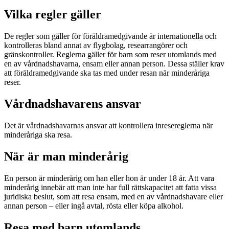
Vilka regler gäller
De regler som gäller för föräldramedgivande är internationella och
kontrolleras bland annat av flygbolag, researrangörer och
gränskontroller. Reglerna gäller för barn som reser utomlands med
en av vårdnadshavarna, ensam eller annan person. Dessa ställer krav
att föräldramedgivande ska tas med under resan när minderåriga
reser.
Vårdnadshavarens ansvar
Det är vårdnadshavarnas ansvar att kontrollera inresereglerna när
minderåriga ska resa.
När är man minderårig
En person är minderårig om han eller hon är under 18 år. Att vara
minderårig innebär att man inte har full rättskapacitet att fatta vissa
juridiska beslut, som att resa ensam, med en av vårdnadshavare eller
annan person – eller ingå avtal, rösta eller köpa alkohol.
Resa med barn utomlands