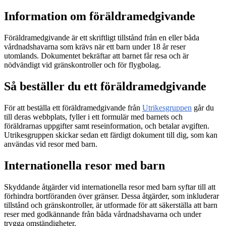
Information om föräldramedgivande
Föräldramedgivande är ett skriftligt tillstånd från en eller båda
vårdnadshavarna som krävs när ett barn under 18 år reser
utomlands. Dokumentet bekräftar att barnet får resa och är
nödvändigt vid gränskontroller och för flygbolag.
Så beställer du ett föräldramedgivande
För att beställa ett föräldramedgivande från
Utrikesgruppen
går du
till deras webbplats, fyller i ett formulär med barnets och
föräldrarnas uppgifter samt reseinformation, och betalar avgiften.
Utrikesgruppen skickar sedan ett färdigt dokument till dig, som kan
användas vid resor med barn.
Internationella resor med barn
Skyddande åtgärder vid internationella resor med barn syftar till att
förhindra bortföranden över gränser. Dessa åtgärder, som inkluderar
tillstånd och gränskontroller, är utformade för att säkerställa att barn
reser med godkännande från båda vårdnadshavarna och under
trygga omständigheter.