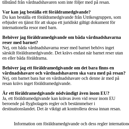
tillstånd från vårdnadshavaren som inte följer med på resan.
Var kan jag beställa ett föräldramedgivande?
Du kan beställa ett föräldramedgivande från Utrikesgruppen, som
erbjuder en tjänst för att skapa ett juridiskt giltigt dokument för
internationella resor med barn.
Behöver jag föräldramedgivande om båda vårdnadshavarna
reser med barnet?
Nej, om båda vårdnadshavarna reser med barnet behövs inget
särskilt föräldramedgivande. Det krävs endast när barnet reser utan
en eller båda föräldrarna.
Behöver jag ett föräldramedgivande om det bara finns en
vårdnadshavare och vårdnadshavaren ska vara med på resan?
Nej, om barnet bara har en vårdnadshavare och denne är med på
resan krävs inget föräldramedgivande.
Är ett föräldramedgivande nödvändigt även inom EU?
Ja, ett föräldramedgivande kan krävas även vid resor inom EU
beroende på flygbolagets regler och bestämmelser i
destinationslandet. Det är viktigt att kontrollera dessa innan resan.
Information om föräldramedgivande och dess regler internatione