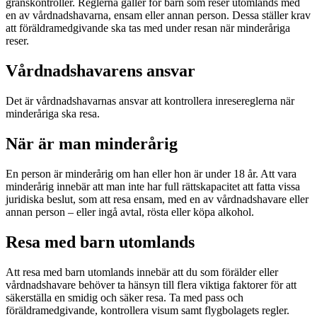
gränskontroller. Reglerna gäller för barn som reser utomlands med
en av vårdnadshavarna, ensam eller annan person. Dessa ställer krav
att föräldramedgivande ska tas med under resan när minderåriga
reser.
Vårdnadshavarens ansvar
Det är vårdnadshavarnas ansvar att kontrollera inresereglerna när
minderåriga ska resa.
När är man minderårig
En person är minderårig om han eller hon är under 18 år. Att vara
minderårig innebär att man inte har full rättskapacitet att fatta vissa
juridiska beslut, som att resa ensam, med en av vårdnadshavare eller
annan person – eller ingå avtal, rösta eller köpa alkohol.
Resa med barn utomlands
Att resa med barn utomlands innebär att du som förälder eller
vårdnadshavare behöver ta hänsyn till flera viktiga faktorer för att
säkerställa en smidig och säker resa. Ta med pass och
föräldramedgivande, kontrollera visum samt flygbolagets regler.