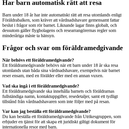
Har barn automatisk rätt att resa
Barn under 18 år har inte automatiskt rätt att resa utomlands enligt
Föräldrabalken, som kräver att vårdnadshavare gemensamt fattar
beslut i frågor som rör barnet. Liknande lagar finns globalt, och
dessutom gäller flygbolagens och researrangörernas regler som
minderåriga måste ta hänsyn.
Frågor och svar om föräldramedgivande
När behövs ett föräldramedgivande?
Ett föräldramedgivande behövs när ett barn under 18 år ska resa
utomlands utan båda sina vårdnadshavare, exempelvis när barnet
reser ensam, med en förälder eller med en annan vuxen.
Vad ska ingå i ett föräldramedgivande?
Ett föräldramedgivande ska innehålla barnets och föräldrarnas
fullständiga namn, kontaktuppgifter, resedetaljer, samt ett tydligt
tillstånd från vårdnadshavaren som inte följer med på resan.
Var kan jag beställa ett föräldramedgivande?
Du kan beställa ett föräldramedgivande från Utrikesgruppen, som
erbjuder en tjänst för att skapa ett juridiskt giltigt dokument för
internationella resor med barn.