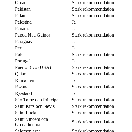
Oman
Stark rekommendation
Pakistan
Stark rekommendation
Palau
Stark rekommendation
Palestina
Ja
Panama
Ja
Papua Nya Guinea
Stark rekommendation
Paraguay
Ja
Peru
Ja
Polen
Stark rekommendation
Portugal
Ja
Puerto Rico (USA)
Stark rekommendation
Qatar
Stark rekommendation
Rumänien
Ja
Rwanda
Stark rekommendation
Ryssland
Ja
São Tomé och Príncipe
Stark rekommendation
Saint Kitts och Nevis
Stark rekommendation
Saint Lucia
Stark rekommendation
Saint Vincent och
Stark rekommendation
Grenadinerna
Salomon arna
Stark rekommendation