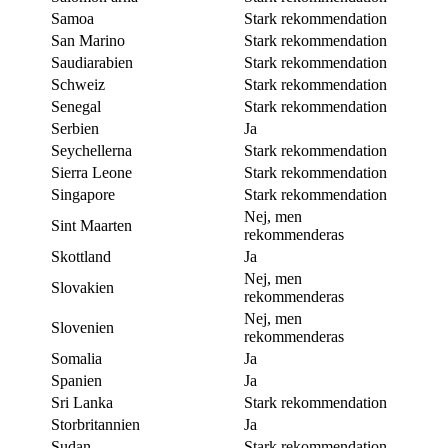
Samoa
Stark rekommendation
San Marino
Stark rekommendation
Saudiarabien
Stark rekommendation
Schweiz
Stark rekommendation
Senegal
Stark rekommendation
Serbien
Ja
Seychellerna
Stark rekommendation
Sierra Leone
Stark rekommendation
Singapore
Stark rekommendation
Nej, men
Sint Maarten
rekommenderas
Skottland
Ja
Nej, men
Slovakien
rekommenderas
Nej, men
Slovenien
rekommenderas
Somalia
Ja
Spanien
Ja
Sri Lanka
Stark rekommendation
Storbritannien
Ja
Sudan
Stark rekommendation