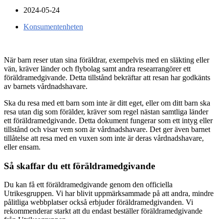
2024-05-24
Konsumentenheten
När barn reser utan sina föräldrar, exempelvis med en släkting eller
vän, kräver länder och flybolag samt andra researrangörer ett
föräldramedgivande. Detta tillstånd bekräftar att resan har godkänts
av barnets vårdnadshavare.
Ska du resa med ett barn som inte är ditt eget, eller om ditt barn ska
resa utan dig som förälder, kräver som regel nästan samtliga länder
ett föräldramedgivande. Detta dokument fungerar som ett intyg eller
tillstånd och visar vem som är vårdnadshavare. Det ger även barnet
tillåtelse att resa med en vuxen som inte är deras vårdnadshavare,
eller ensam.
Så skaffar du ett föräldramedgivande
Du kan få ett föräldramedgivande genom den officiella
Utrikesgruppen. Vi har blivit uppmärksammade på att andra, mindre
pålitliga webbplatser också erbjuder föräldramedgivanden. Vi
rekommenderar starkt att du endast beställer föräldramedgivande