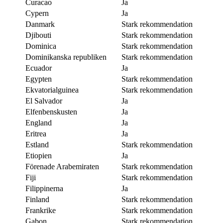
Curacao
Ja
Cypern
Ja
Danmark
Stark rekommendation
Djibouti
Stark rekommendation
Dominica
Stark rekommendation
Dominikanska republiken
Stark rekommendation
Ecuador
Ja
Egypten
Stark rekommendation
Ekvatorialguinea
Stark rekommendation
El Salvador
Ja
Elfenbenskusten
Ja
England
Ja
Eritrea
Ja
Estland
Stark rekommendation
Etiopien
Ja
Förenade Arabemiraten
Stark rekommendation
Fiji
Stark rekommendation
Filippinerna
Ja
Finland
Stark rekommendation
Frankrike
Stark rekommendation
Gabon
Stark rekommendation