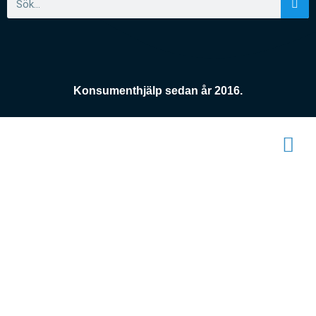
Konsumenthjälp sedan år 2016.
Konsument
enheten
När oseriösa företag inte vill göra rätt för sig så
finns vi på Konsumentenheten här och hjälper