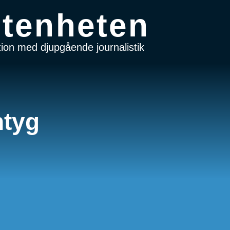
tenheten
on med djupgående journalistik
ntyg