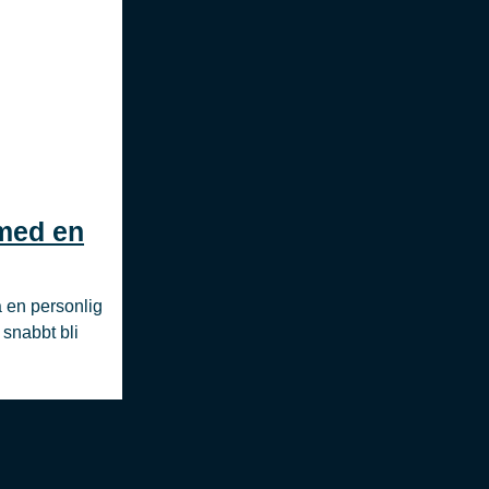
med en
 en personlig
snabbt bli