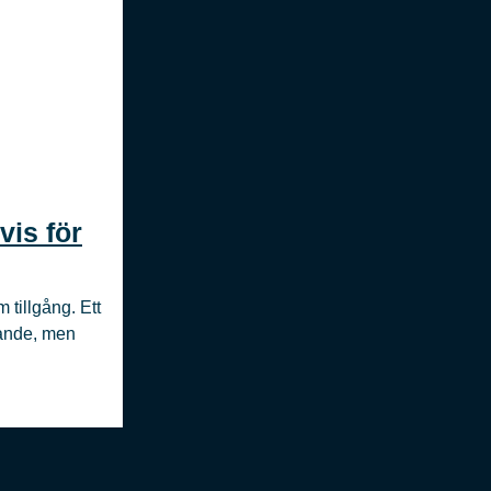
vis för
 tillgång. Ett
gande, men