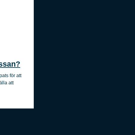
assan?
ts för att
lla att