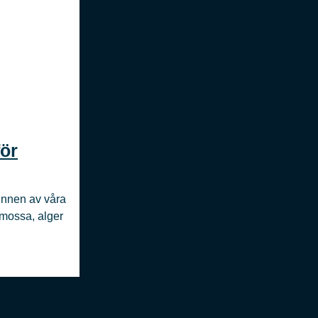
för
minnen av våra
 mossa, alger