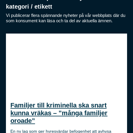
kategori / etikett
Vi publicerar flera spännande nyheter på vår webbplats där du
som konsument kan läsa och ta del av aktuella ämnen.
Familjer till kriminella ska snart
kunna vräkas – ”många familjer
oroade”
En ny lag som ger hyresvärdar befogenhet att avhysa