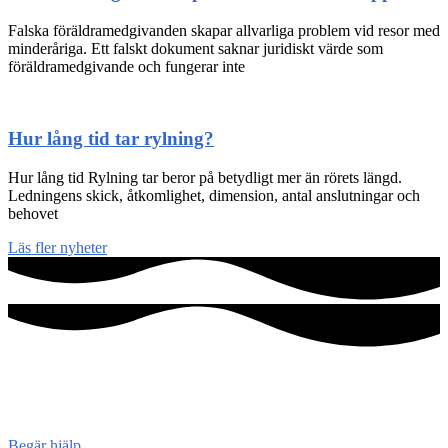
Falska föräldramedgivanden skapar allvarliga problem vid resor med
minderåriga. Ett falskt dokument saknar juridiskt värde som
föräldramedgivande och fungerar inte
Hur lång tid tar rylning?
Hur lång tid Rylning tar beror på betydligt mer än rörets längd.
Ledningens skick, åtkomlighet, dimension, antal anslutningar och
behovet
Läs fler nyheter
Konsument
enheten
Begär hjälp