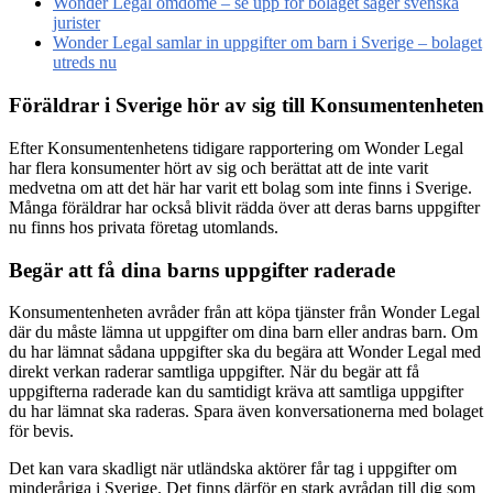
Wonder Legal omdöme – se upp för bolaget säger svenska
jurister
Wonder Legal samlar in uppgifter om barn i Sverige – bolaget
utreds nu
Föräldrar i Sverige hör av sig till Konsumentenheten
Efter Konsumentenhetens tidigare rapportering om Wonder Legal
har flera konsumenter hört av sig och berättat att de inte varit
medvetna om att det här har varit ett bolag som inte finns i Sverige.
Många föräldrar har också blivit rädda över att deras barns uppgifter
nu finns hos privata företag utomlands.
Begär att få dina barns uppgifter raderade
Konsumentenheten avråder från att köpa tjänster från Wonder Legal
där du måste lämna ut uppgifter om dina barn eller andras barn. Om
du har lämnat sådana uppgifter ska du begära att Wonder Legal med
direkt verkan raderar samtliga uppgifter. När du begär att få
uppgifterna raderade kan du samtidigt kräva att samtliga uppgifter
du har lämnat ska raderas. Spara även konversationerna med bolaget
för bevis.
Det kan vara skadligt när utländska aktörer får tag i uppgifter om
minderåriga i Sverige. Det finns därför en stark avrådan till dig som