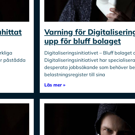
hittat
Varning för Digitalisering
upp för bluff bolaget
rkliga
Digitaliseringsinitiativet – Bluff bolaget 
er påstådda
Digitaliseringsinitiativet har specialiser
desperata jobbsökande som behöver beg
belastningsregister till sina
Läs mer »