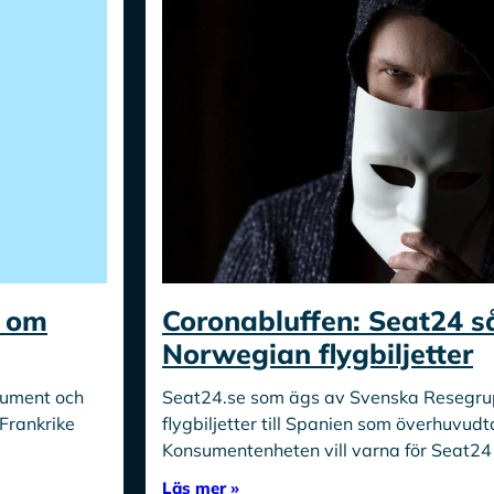
r om
Coronabluffen: Seat24 s
Norwegian flygbiljetter
kument och
Seat24.se som ägs av Svenska Resegru
 Frankrike
flygbiljetter till Spanien som överhuvudt
Konsumentenheten vill varna för Seat24 so
Läs mer »