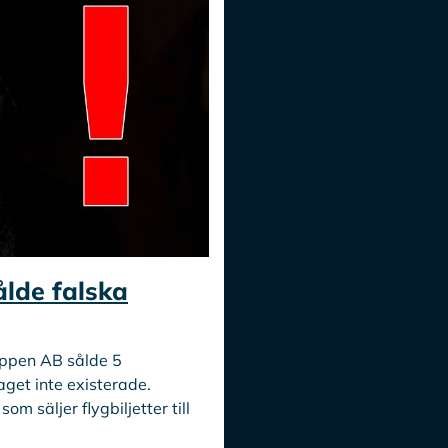
ålde falska
ppen AB sålde 5
aget inte existerade.
m säljer flygbiljetter till