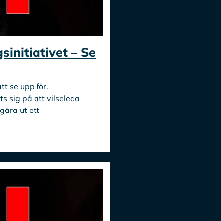
sinitiativet – Se
att se upp för.
ats sig på att vilseleda
ära ut ett