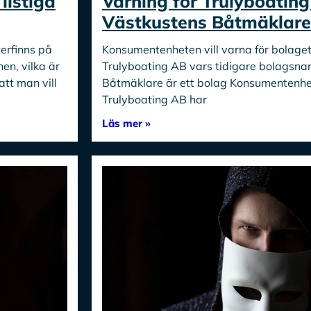
istiga
Varning för Trulyboating
Västkustens Båtmäklare
rfinns på
Konsumentenheten vill varna för bolage
n, vilka är
Trulyboating AB vars tidigare bolagsna
tt man vill
Båtmäklare är ett bolag Konsumentenhete
Trulyboating AB har
Läs mer »