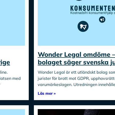
Wonder Legal omdöme – 
ige
bolaget säger svenska ju
line.
Wonder Legal är ett utländskt bolag som
latsen med
jurister för brott mot GDPR, upphovsrät
r
varumärkeslagen. Utredningen innehålle
Läs mer »