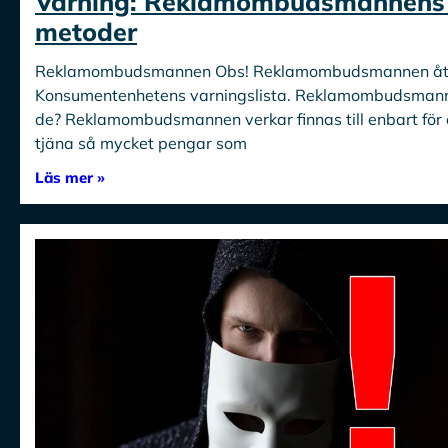
Varning: Reklamombudsmannens l
metoder
Reklamombudsmannen Obs! Reklamombudsmannen åte
Konsumentenhetens varningslista. Reklamombudsmanne
de? Reklamombudsmannen verkar finnas till enbart för a
tjäna så mycket pengar som
Läs mer »