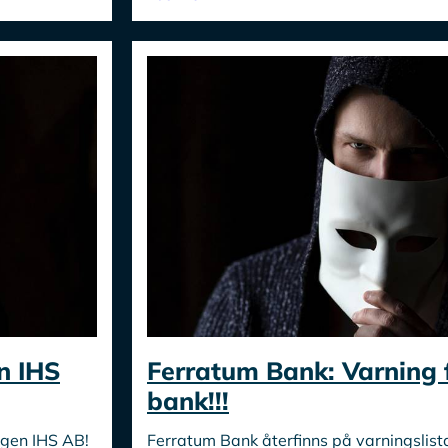
n IHS
Ferratum Bank: Varning 
bank!!!
Eugen IHS AB!
Ferratum Bank återfinns på varningslist