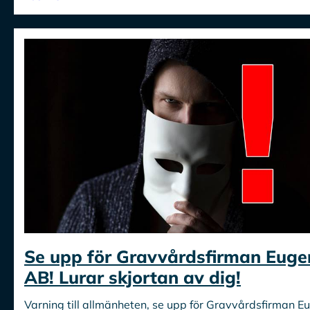
Se upp för Gravvårdsfirman Euge
AB! Lurar skjortan av dig!
Varning till allmänheten, se upp för Gravvårdsfirman 