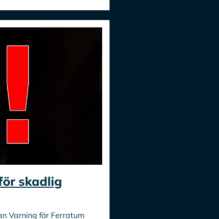
för skadlig
an Varning för Ferratum