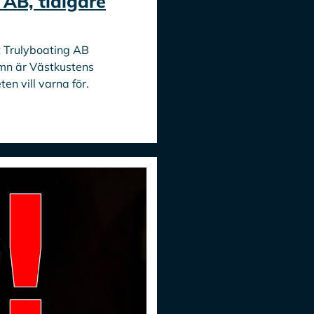
 AB, tidigare
t Trulyboating AB
mn är Västkustens
n vill varna för.