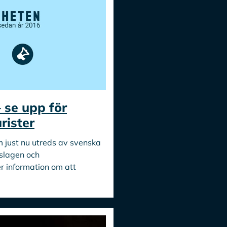
se upp för
rister
 just nu utreds av svenska
tslagen och
r information om att